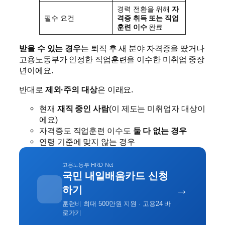
경력 전환을 위해
자
필수 요건
격증 취득 또는 직업
훈련 이수
완료
받을 수 있는 경우
는 퇴직 후 새 분야 자격증을 땄거나
고용노동부가 인정한 직업훈련을 이수한 미취업 중장
년이에요.
반대로
제외·주의 대상
은 이래요.
현재
재직 중인 사람
(이 제도는 미취업자 대상이
에요)
자격증도 직업훈련 이수도
둘 다 없는 경우
연령 기준에 맞지 않는 경우
고용노동부 HRD-Net
국민 내일배움카드 신청
→
하기
훈련비 최대 500만원 지원 · 고용24 바
로가기