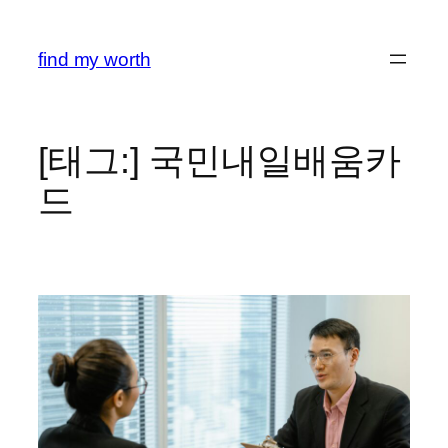
콘
텐
find my worth
츠
로
바
로
[태그:]
국민내일배움카
가
드
기