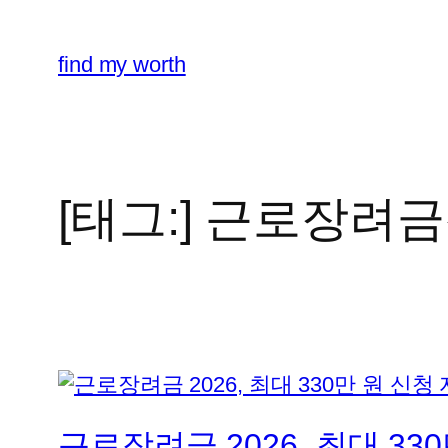
콘
텐
find my worth
츠
로
바
로
가
[태그:]
근로장려금
기
근로장려금 2026, 최대 3