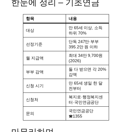
한눈에 정리 – 기초연금
항목
내용
만 65세 이상, 소득
대상
하위 70%
단독 247만·부부
선정기준
395.2만 원 이하
최대 34만 9,700원
월 지급액
(2026)
둘 다 받으면 각 20%
부부 감액
감액
만 65세 생일 한 달
신청 시기
전부터
복지로·행정복지센
신청처
터·국민연금공단
국민연금공단
문의
☎1355