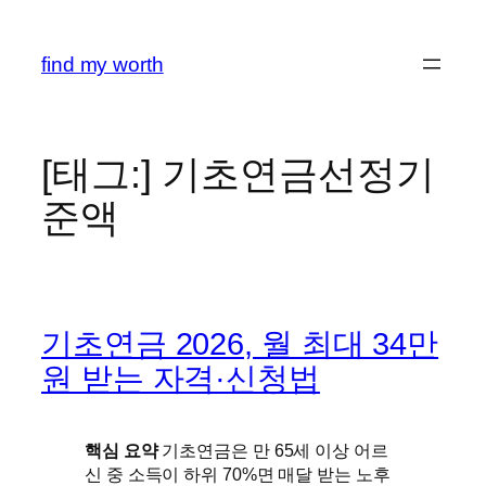
콘
텐
find my worth
츠
로
바
로
[태그:]
기초연금선정기
가
준액
기
기초연금 2026, 월 최대 34만
원 받는 자격·신청법
핵심 요약
기초연금은 만 65세 이상 어르
신 중 소득이 하위 70%면 매달 받는 노후