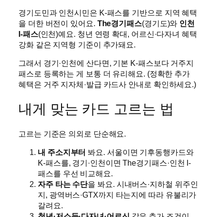
경기도민과 인천시민은 K-패스를 기반으로 지역 혜택
을 더한 버전이 있어요.
The경기패스
(경기도)와
인천
I-패스
(인천)예요. 청년 연령 확대, 어르신·다자녀 혜택
강화 같은 지역형 기준이 추가돼요.
그래서 경기·인천에 산다면, 기본 K-패스보다 거주지
패스로 등록하는 게 보통 더 유리해요. (정확한 추가
혜택은 거주 지자체·발급 카드사 안내로 확인하세요.)
내게 맞는 카드 고르는 법
고르는 기준은 의외로 단순해요.
내 주소지부터
봐요. 서울이면 기후동행카드와
K-패스를, 경기·인천이면 The경기패스·인천 I-
패스를 우선 비교해요.
자주 타는 수단
을 봐요. 시내버스·지하철 위주인
지, 광역버스·GTX까지 타는지에 따라 유불리가
갈려요.
청년·저소득·다자녀·어르신
같은 추가 조건이