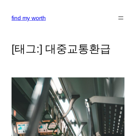
콘
텐
find my worth
츠
로
바
로
[태그:]
대중교통환급
가
기