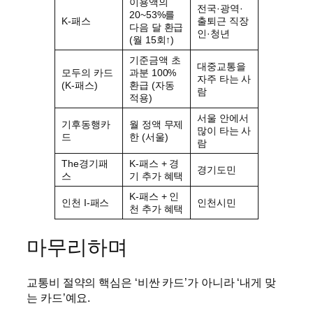
이용액의
전국·광역·
20~53%를
K-패스
출퇴근 직장
다음 달 환급
인·청년
(월 15회↑)
기준금액 초
대중교통을
모두의 카드
과분 100%
자주 타는 사
(K-패스)
환급 (자동
람
적용)
서울 안에서
기후동행카
월 정액 무제
많이 타는 사
드
한 (서울)
람
The경기패
K-패스 + 경
경기도민
스
기 추가 혜택
K-패스 + 인
인천 I-패스
인천시민
천 추가 혜택
마무리하며
교통비 절약의 핵심은 ‘비싼 카드’가 아니라 ‘내게 맞
는 카드’예요.