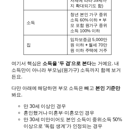
자체에 따라 39세까
지 확대되기도 함)
청년 본인 가구 중위
소득 60% 이하
+
부
소득
모 포함 원가구 중위
소득 100% 이하
임차보증금 5,000만
집
원 이하
+
월세 70만
원 이하 주택에 거주
여기서 핵심은
소득을 ‘두 겹’으로 본다
는 거예요. 내
소득만이 아니라 부모님(원가구) 소득까지 함께 보거
든요.
다만 아래에 해당하면 부모 소득은 빼고
본인 기준만
봐요.
만 30세 이상인 경우
혼인했거나 미혼부·미혼모인 경우
만 30세 미만이어도 본인 소득이 중위소득 50%
이상으로 ‘독립 생계’가 인정되는 경우