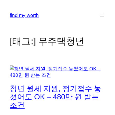
콘
텐
find my worth
츠
로
바
로
[태그:]
무주택청년
가
기
청년 월세 지원, 정기접수 놓
쳤어도 OK – 480만 원 받는
조건