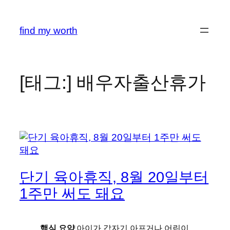
콘
텐
find my worth
츠
로
바
로
[태그:]
배우자출산휴가
가
기
단기 육아휴직, 8월 20일부터
1주만 써도 돼요
핵심 요약
아이가 갑자기 아프거나 어린이