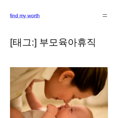
콘
텐
find my worth
츠
로
바
로
[태그:]
부모육아휴직
가
기