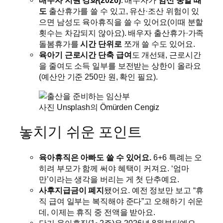
배우자 지원 강화(2026)
: 배우자가
임신 중일 때
도
출산휴가를 쓸 수 있고, 유산·조산 위험이 있
으면 남성도 육아휴직을 쓸 수 있어요(이때 분할
횟수는 차감되지 않아요). 배우자 출산휴가·가족
돌봄휴가를
시간 단위로
쪼개 쓸 수도 있어요.
육아기 근로시간 단축 급여
도 개선돼, 근로시간
을 줄여도 소득 일부를 보전받는 상한이 올라요
(예산안 기준 250만 원, 확인 필요).
사진 Unsplash의 Ömürden Cengiz
놓치기 쉬운 포인트
육아휴직은 아빠도 쓸 수 있어요.
6+6 특례는 오
히려 부모가 함께 써야 혜택이 커져요. ‘엄마
만’이라는 생각을 버리는 게 첫 단추예요.
사후지급금이 폐지
됐어요. 예전 정보만 보고 “휴
직 급여 일부는 복직해야 준다”고 오해하기 쉬운
데, 이제는 휴직 중 전액을 받아요.