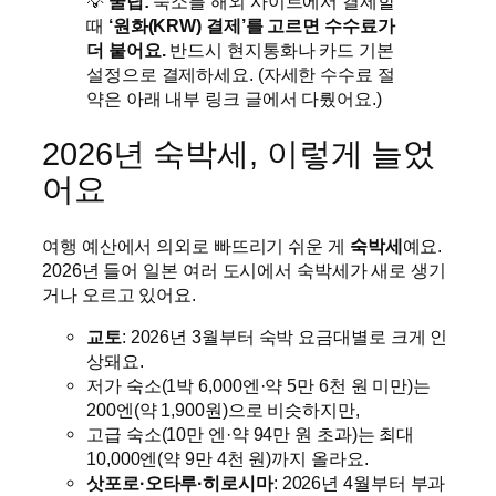
💡
꿀팁:
숙소를 해외 사이트에서 결제할
때
‘원화(KRW) 결제’를 고르면 수수료가
더 붙어요.
반드시 현지통화나 카드 기본
설정으로 결제하세요. (자세한 수수료 절
약은 아래 내부 링크 글에서 다뤘어요.)
2026년 숙박세, 이렇게 늘었
어요
여행 예산에서 의외로 빠뜨리기 쉬운 게
숙박세
예요.
2026년 들어 일본 여러 도시에서 숙박세가 새로 생기
거나 오르고 있어요.
교토
: 2026년 3월부터 숙박 요금대별로 크게 인
상돼요.
저가 숙소(1박 6,000엔·약 5만 6천 원 미만)는
200엔(약 1,900원)으로 비슷하지만,
고급 숙소(10만 엔·약 94만 원 초과)는 최대
10,000엔(약 9만 4천 원)까지 올라요.
삿포로·오타루·히로시마
: 2026년 4월부터 부과