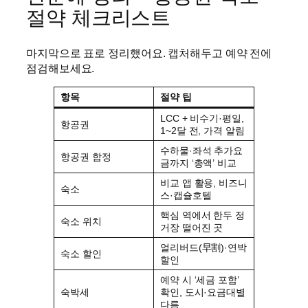
절약 체크리스트
마지막으로 표로 정리했어요. 캡처해두고 예약 전에
점검해보세요.
항목
절약 팁
LCC + 비수기·평일,
항공권
1~2달 전, 가격 알림
수하물·좌석 추가요
항공권 함정
금까지 ‘총액’ 비교
비교 앱 활용, 비즈니
숙소
스·캡슐호텔
핵심 역에서 한두 정
숙소 위치
거장 떨어진 곳
얼리버드(早割)·연박
숙소 할인
할인
예약 시 ‘세금 포함’
숙박세
확인, 도시·요금대별
다름