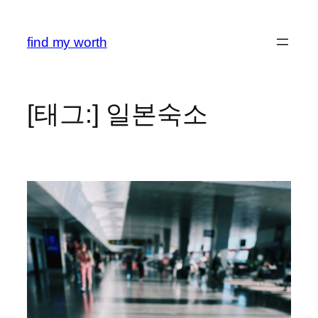
콘
텐
find my worth
츠
로
바
로
[태그:]
일본숙소
가
기