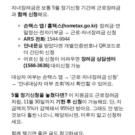
자녀장려금은 보통 5월 정기신청 기간에 근로장려금
과
함께 신청
해요.
손택스 앱 / 홈택스(hometax.go.kr)
: 장려금·연
말정산·전자기부금 → 근로·자녀장려금 신청
ARS 전화
: 1544-9944
안내문
을 받았다면 개별인증번호나 QR코드로
더 간단히 신청
어르신 등 신청이 어려우면
장려금 상담센터
(1566-3636)
대리신청 가능
대상자 여부는 손택스 앱 → ‘근로·자녀장려금 신청’
→ ‘안내대상자 여부 조회’에서 확인할 수 있어요.
5월 정기신청을 놓쳤다면?
이 지원금도 근로장려금
처럼, 11월 30일까지
기한 후 신청
이 가능해요. 단, 지
급액의 5%가 감액돼서 95%만 받아요. 그래도 안 받는
것보다 훨씬 나으니, 해당되시면, 미루지 말고 신청하
세요.
함께 챙기면 좋은 글도 참고하세요.