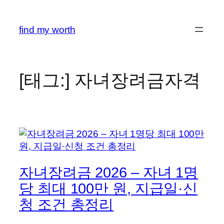
콘
텐
find my worth
츠
로
바
로
[태그:]
자녀장려금자격
가
기
자녀장려금 2026 – 자녀 1명
당 최대 100만 원, 지급일·신
청 조건 총정리