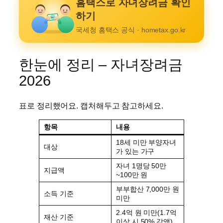
홈택스로 자녀장려금 확인
하기
₩
국세청 홈택스 공식 · hometax.go.kr
한눈에 정리 – 자녀장려금
2026
표로 정리했어요. 캡처해두고 참고하세요.
항목
내용
18세 미만 부양자녀
대상
가 있는 가구
자녀 1명당 50만
지급액
~100만 원
부부합산 7,000만 원
소득 기준
미만
2.4억 원 미만(1.7억
재산 기준
이상 시 50% 감액)