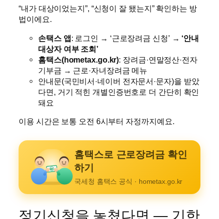
“내가 대상이었는지”, “신청이 잘 됐는지” 확인하는 방
법이에요.
손택스 앱
: 로그인 → ‘근로장려금 신청’ →
‘안내
대상자 여부 조회’
홈택스(hometax.go.kr)
: 장려금·연말정산·전자
기부금 → 근로·자녀장려금 메뉴
안내문(국민비서·네이버 전자문서·문자)을 받았
다면, 거기 적힌 개별인증번호로 더 간단히 확인
돼요
이용 시간은 보통 오전 6시부터 자정까지예요.
홈택스로 근로장려금 확인
하기
₩
국세청 홈택스 공식 · hometax.go.kr
정기신청을 놓쳤다면 — 기한