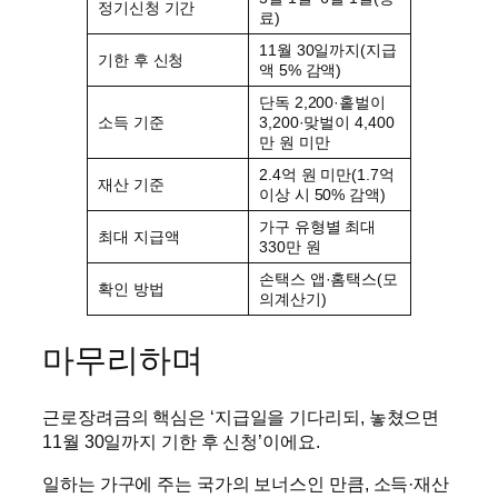
정기신청 기간
료)
11월 30일까지(지급
기한 후 신청
액 5% 감액)
단독 2,200·홑벌이
소득 기준
3,200·맞벌이 4,400
만 원 미만
2.4억 원 미만(1.7억
재산 기준
이상 시 50% 감액)
가구 유형별 최대
최대 지급액
330만 원
손택스 앱·홈택스(모
확인 방법
의계산기)
마무리하며
근로장려금의 핵심은 ‘지급일을 기다리되, 놓쳤으면
11월 30일까지 기한 후 신청’이에요.
일하는 가구에 주는 국가의 보너스인 만큼, 소득·재산