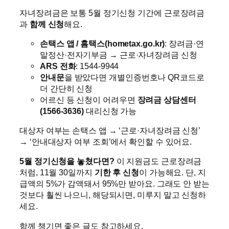
자녀장려금은 보통 5월 정기신청 기간에 근로장려금
과
함께 신청
해요.
손택스 앱 / 홈택스(hometax.go.kr)
: 장려금·연
말정산·전자기부금 → 근로·자녀장려금 신청
ARS 전화
: 1544-9944
안내문
을 받았다면 개별인증번호나 QR코드로
더 간단히 신청
어르신 등 신청이 어려우면
장려금 상담센터
(1566-3636)
대리신청 가능
대상자 여부는 손택스 앱 → ‘근로·자녀장려금 신청’
→ ‘안내대상자 여부 조회’에서 확인할 수 있어요.
5월 정기신청을 놓쳤다면?
이 지원금도 근로장려금
처럼, 11월 30일까지
기한 후 신청
이 가능해요. 단, 지
급액의 5%가 감액돼서 95%만 받아요. 그래도 안 받는
것보다 훨씬 나으니, 해당되시면, 미루지 말고 신청하
세요.
함께 챙기면 좋은 글도 참고하세요.