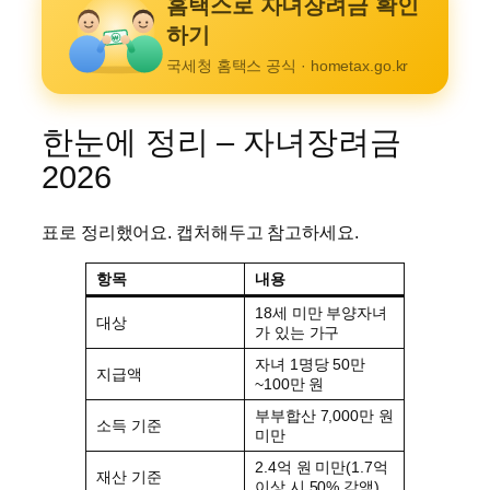
홈택스로 자녀장려금 확인
하기
₩
국세청 홈택스 공식 · hometax.go.kr
한눈에 정리 – 자녀장려금
2026
표로 정리했어요. 캡처해두고 참고하세요.
항목
내용
18세 미만 부양자녀
대상
가 있는 가구
자녀 1명당 50만
지급액
~100만 원
부부합산 7,000만 원
소득 기준
미만
2.4억 원 미만(1.7억
재산 기준
이상 시 50% 감액)