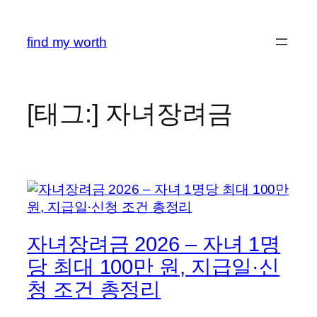
콘
텐
find my worth
츠
로
바
로
[태그:]
자녀장려금
가
기
자녀장려금 2026 – 자녀 1명
당 최대 100만 원, 지급일·신
청 조건 총정리