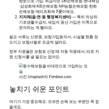
방문으로 가입. 취급사는 DB손해보험·현대해상
·삼성화재·KB손해보험·NH농협손해보험·한화
손해보험·메리츠화재
7곳
이에요.
지자체(읍·면·동 행정복지센터)
— 특히 차상위·
기초생활수급자, 세입자 동산 가입은 이쪽으로
문의하는 게 빨라요.
필요 서류는 신분증, 보험가입동의서, 시설물 현황 정
도이고 보험사별로 조금씩 달라요.
정부 지원율은 보험료 산정 때 자동 적용돼서, 따로 지
원 신청서를 낼 필요는 없어요.
사진 Unsplash의 Firmbee.com
놓치기 쉬운 포인트
여기가 가장 중요해요. 모르면 손해 보는 부분만 콕 짚
을게요.