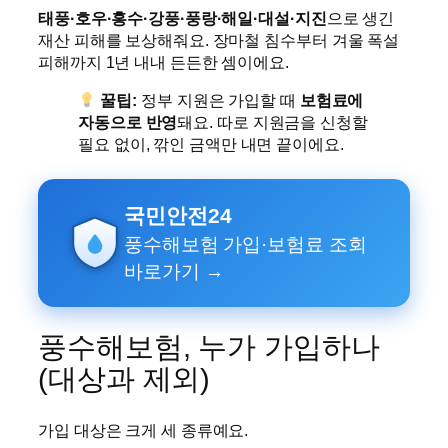
태풍·호우·홍수·강풍·풍랑·해일·대설·지진
으로 생긴
재산 피해를 보상해줘요. 장마철 침수부터 겨울 폭설
피해까지 1년 내내 든든한 셈이에요.
꿀팁:
정부 지원은 가입할 때
보험료에
자동으로 반영
돼요. 따로 지원금을 신청할
필요 없이, 깎인 금액만 내면 끝이에요.
국민안전24
풍수해보험 가입·보험료 조회
바로가기 →
풍수해보험, 누가 가입하나
(대상과 제외)
가입 대상은 크게 세 종류예요.