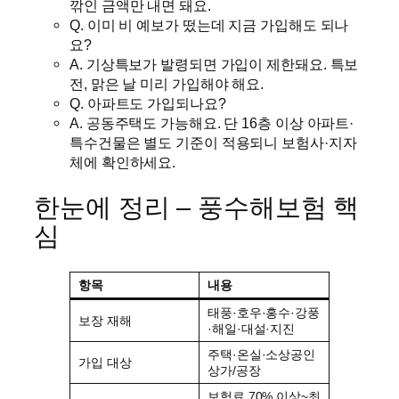
깎인 금액만 내면 돼요.
Q. 이미 비 예보가 떴는데 지금 가입해도 되나
요?
A. 기상특보가 발령되면 가입이 제한돼요. 특보
전, 맑은 날 미리 가입해야 해요.
Q. 아파트도 가입되나요?
A. 공동주택도 가능해요. 단 16층 이상 아파트·
특수건물은 별도 기준이 적용되니 보험사·지자
체에 확인하세요.
한눈에 정리 – 풍수해보험 핵
심
항목
내용
태풍·호우·홍수·강풍
보장 재해
·해일·대설·지진
주택·온실·소상공인
가입 대상
상가/공장
보험료 70% 이상~최