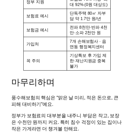
정부 지원
대 92% (0원 대상도)
단독주택 80㎡ 자부
보험료 예시
담 약 1.7만 원/년
전파 8천만·반파 4천
보험금 예시
만·소파 2천만 원
7개 손해보험사 · 읍
가입처
면동 행정복지센터
기상특보 후 가입 제
꼭 주의
한·재난지원금 중복
불가
마무리하며
풍수해보험의 핵심은 “맑은 날 미리, 적은 돈으로, 큰
피해 대비하기”예요.
정부가 보험료의 대부분을 내주니 부담은 작고, 보장
은 수천만 원까지 커요. 특히 침수 걱정이 있는 집이나
작은 가게라면 더 챙겨볼 만해요.