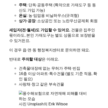
주택
: 단독·공동주택 (특약으로 가재도구 등 동
산도 가입 가능)
온실
: 농·임업용 비닐하우스(규격형)
상가·공장
: 소상공인 또는 노란우산공제회 회원
세입자(전·월세)도 가입할 수 있어요.
건물은 집주인
몫이라도, 본인 가재도구는 별도 상품으로 보장받을
수 있거든요.
이 경우 읍·면·동 행정복지센터로 문의하면 돼요.
반대로
주의할 대상
은 이래요.
건축물대장에 없는 무허가 주택·빈집
16층 이상 아파트·특수건물 (별도 기준 적용, 확
인 필요)
사랑채·창고 같은 부속건물
사진 Unsplash의 Erik Witsoe