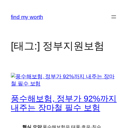
콘
텐
find my worth
츠
로
바
로
[태그:]
정부지원보험
가
기
풍수해보험, 정부가 92%까지
내주는 장마철 필수 보험
핵심 요약
풍수해보험은 태풍·호우·침수