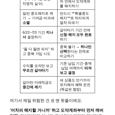
차 안에서 도약계좌
치명적 실수)
를 해지하기
일반 중도해지로 깨
반드시 **’특별중도
기 → 기여금·비과세
해지’**로 처리되게
소멸
절차 따르기
갈아타기 기간 안에
6/22~7/3 기간
지나
신청·해지 모두 완료
서
결정하기
하기
중복 불가 →
하나만
“둘 다 들면 되지” 하
선택
한다는 전제로
고 중복 가입 시도
비교하기
기존 납입 기간·총액
수익률 숫자만 보고
·납입 여력까지
따져
무조건 갈아타기
보고 결정
새 상품도 만기까지
갈아탄 미래적금도
유지해야 혜택 온전
중간에 깨기
(똑같은 함정)
여기서 제일 위험한 건 표 맨 윗줄이에요.
‘어차피 해지할 거니까’ 하고 도약계좌부터 먼저 깨버