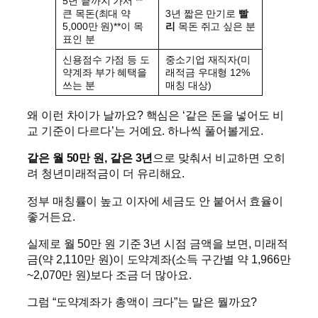
5년 끝까지 가서 **
큰 목돈(최대 약
3년 짧은 만기로
빨
5,000만 원)**이 목
리
목돈 쥐고 싶은 분
표인 분
신용점수 가점 등 도
중소기업 재직자(미
약계좌 부가 혜택을
래적금 우대형 12%
쓰는 분
매칭 대상)
왜 이런 차이가 날까요? 핵심은 ‘같은 돈을 넣어도 비
교 기준이 다르다’는 거예요. 하나씩 풀어볼게요.
같은 월 50만 원, 같은 3년
으로 맞춰서 비교하면 오히
려 청년미래적금이 더 유리해요.
정부 매칭률이 높고 이자에 세금도 안 붙어서 효율이
좋거든요.
실제로 월 50만 원 기준 3년 시점 금액을 보면, 미래적
금(약 2,110만 원)이 도약계좌(소득 구간별 약 1,966만
~2,070만 원)보다 조금 더 많아요.
그럼 “도약계좌가 총액이 크다”는 말은 뭘까요?