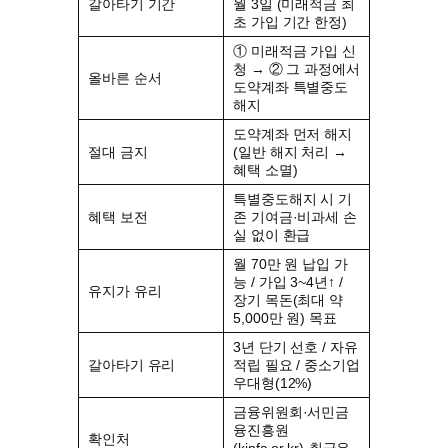
갈아타기 기간
월 3일 (미래적금 최
초 가입 기간 한정)
① 미래적금 가입 신
청 → ② 그 과정에서
올바른 순서
도약계좌 특별중도
해지
도약계좌 먼저 해지
절대 금지
(일반 해지 처리 →
혜택 소멸)
특별중도해지 시 기
혜택 보전
존 기여금·비과세 손
실 없이 환급
월 70만 원 납입 가
능 / 가입 3~4년↑ /
유지가 유리
장기 목돈(최대 약
5,000만 원) 목표
3년 단기 선호 / 자유
갈아타기 유리
적립 필요 / 중소기업
우대형(12%)
금융위원회·서민금
융진흥원
확인처