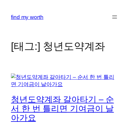
콘
텐
find my worth
츠
로
바
로
[태그:]
청년도약계좌
가
기
청년도약계좌 갈아타기 – 순
서 한 번 틀리면 기여금이 날
아가요