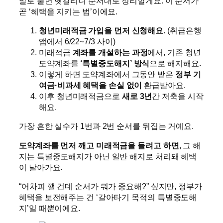
말로 풀면 헷갈리니 순서대로 정리할게요. 이 순서가
곧 ‘혜택을 지키는 법’이에요.
청년미래적금 가입을 먼저 신청해요.
(취급은행
앱에서 6/22~7/3 사이)
미래적금
계좌를 개설하는 과정
에서, 기존 청년
도약계좌를
‘특별중도해지’ 방식
으로 해지해요.
이렇게 하면 도약계좌에서 그동안 받은
정부 기
여금·비과세 혜택을 손실 없이
환급받아요.
이후 청년미래적금으로
새로 3년
간 저축을 시작
해요.
가장 흔한 실수가 1번과 2번 순서를 뒤집는 거예요.
도약계좌를 먼저 깨고 미래적금을 들려고 하면
, 그 해
지는 특별중도해지가 아닌 일반 해지로 처리돼 혜택
이 날아가요.
“어차피 깰 건데 순서가 뭐가 중요해?” 싶지만, 정부가
혜택을 보전해주는 건 ‘갈아타기 목적의 특별중도해
지’일 때뿐이에요.