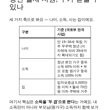
있나
세 가지 축으로 봐요 — 나이, 소득, 사는 집이에요.
기준 (국토부 전국
구분
사업)
만 19~34세 독립 거
주 무주택 청년 (지
나이
자체에 따라 39세까
지 확대되기도 함)
청년 본인 가구 중위
소득 60% 이하
+
부
소득
모 포함 원가구 중위
소득 100% 이하
임차보증금 5,000만
집
원 이하
+
월세 70만
원 이하 주택에 거주
여기서 핵심은
소득을 ‘두 겹’으로 본다
는 거예요. 내
소득만이 아니라 부모님(원가구) 소득까지 함께 보거