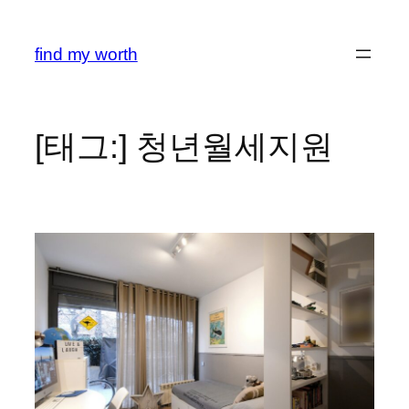
콘
텐
find my worth
츠
로
바
로
[태그:]
청년월세지원
가
기