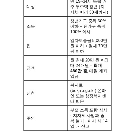
만 19~34세 독립 거
대상
주 무주택 청년 (지
자체 따라 39세까지)
청년가구 중위 60%
소득
이하 + 원가구 중위
100% 이하
임차보증금 5,000만
집
원 이하 + 월세 70만
원 이하
월 최대 20만 원 × 최
대 24개월 =
최대
금액
480만 원
, 매월 계좌
입금
복지로
(bokjiro.go.kr) 온라
신청
인 또는 행정복지센
터 방문
부모 소득 포함 심사
· 지자체 사업과 중
주의
복 불가 · 이사 시 14
일 내 신고