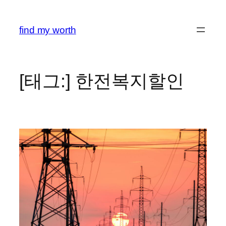
콘
텐
find my worth
츠
로
바
로
[태그:]
한전복지할인
가
기