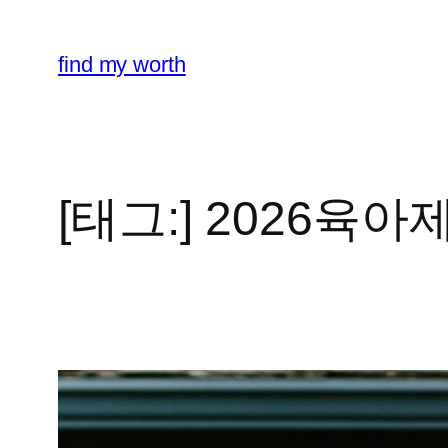
콘
텐
find my worth
츠
로
바
로
가
[태그:]
2026육아
기