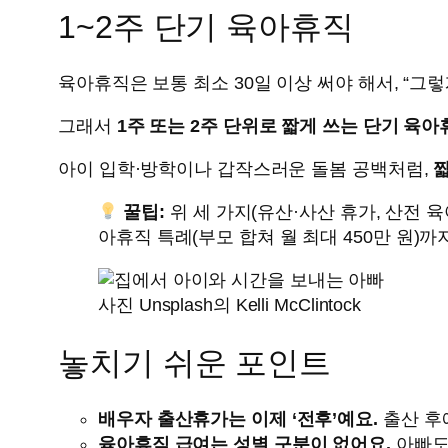
1~2주 단기 육아휴직
육아휴직은 보통 최소 30일 이상 써야 해서, “그
그래서
1주 또는 2주 단위로 짧게 쓰는 단기 육아
아이 입학·방학이나 갑작스러운 돌봄 공백처럼,
꿀팁:
위 세 가지(유산·사산 휴가, 산전 육
아휴직 특례(부모 합쳐 월 최대 450만 원)까
사진 Unsplash의 Kelli McClintock
놓치기 쉬운 포인트
배우자 출산휴가는 이제 ‘전후’예요.
출산 후에
육아휴직 급여는 성별 구분이 없어요.
아빠도