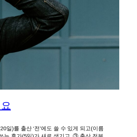
겨요
0일)를 출산 ‘전’에도 쓸 수 있게 되고(이름
쓰는 휴가(5일)가 새로 생기고, ③ 출산 전부