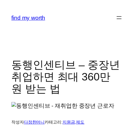
콘
텐
find my worth
츠
로
바
로
가
기
동행인센티브 – 중장년
취업하면 최대 360만
원 받는 법
작성자
다정한머니
카테고리:
지원금,제도