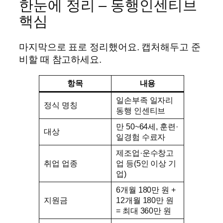
한눈에 정리 – 동행인센티브
핵심
마지막으로 표로 정리했어요. 캡처해두고 준
비할 때 참고하세요.
항목
내용
일손부족 일자리
정식 명칭
동행 인센티브
만 50~64세, 훈련·
대상
일경험 수료자
제조업·운수창고
취업 업종
업 등(5인 이상 기
업)
6개월 180만 원 +
지원금
12개월 180만 원
= 최대 360만 원