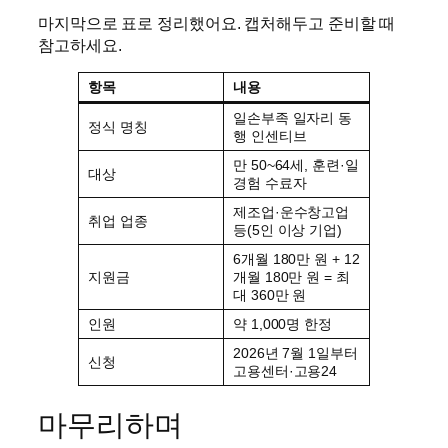
마지막으로 표로 정리했어요. 캡처해두고 준비할 때
참고하세요.
항목
내용
일손부족 일자리 동
정식 명칭
행 인센티브
만 50~64세, 훈련·일
대상
경험 수료자
제조업·운수창고업
취업 업종
등(5인 이상 기업)
6개월 180만 원 + 12
지원금
개월 180만 원 = 최
대 360만 원
인원
약 1,000명 한정
2026년 7월 1일부터
신청
고용센터·고용24
마무리하며