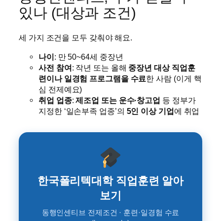
있나 (대상과 조건)
세 가지 조건을 모두 갖춰야 해요.
나이
: 만 50~64세 중장년
사전 참여
: 작년 또는 올해
중장년 대상 직업훈
련이나 일경험 프로그램을 수료
한 사람 (이게 핵
심 전제예요)
취업 업종
:
제조업 또는 운수·창고업
등 정부가
지정한 ‘일손부족 업종’의
5인 이상 기업
에 취업
한국폴리텍대학 직업훈련 알아
보기
동행인센티브 전제조건 · 훈련·일경험 수료