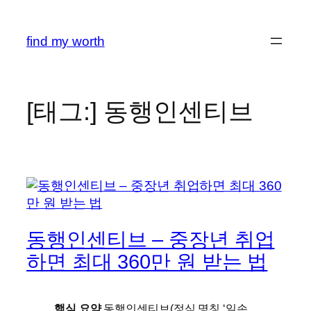
콘
텐
find my worth
츠
로
바
로
[태그:]
동행인센티브
가
기
동행인센티브 – 중장년 취업
하면 최대 360만 원 받는 법
핵심 요약
동행인센티브(정식 명칭 ‘일손