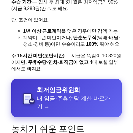
수습 기간
— 입사 후 최대 3개월은 최저임금의 90%
(시급 9,288원)만 줘도 돼요.
단, 조건이 있어요.
1년 이상 근로계약
을 맺은 경우에만 감액 가능
계약이 1년 미만이거나,
단순노무직
(택배·배달·
청소·경비 등)이면 수습이라도
100%
줘야 해요
주 15시간 미만(초단시간)
— 시급은 똑같이 10,320원
이지만,
주휴수당·연차·퇴직금이 없고
4대 보험 일부
에서도 빠져요.
최저임금위원회
내 임금·주휴수당 계산 바로가
₩
기 →
놓치기 쉬운 포인트