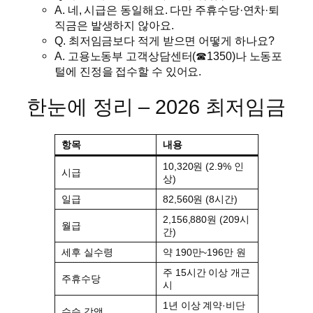
A. 네, 시급은 동일해요. 다만 주휴수당·연차·퇴
직금은 발생하지 않아요.
Q. 최저임금보다 적게 받으면 어떻게 하나요?
A. 고용노동부 고객상담센터(☎1350)나 노동포
털에 진정을 접수할 수 있어요.
한눈에 정리 – 2026 최저임금
항목
내용
10,320원 (2.9% 인
시급
상)
일급
82,560원 (8시간)
2,156,880원 (209시
월급
간)
세후 실수령
약 190만~196만 원
주 15시간 이상 개근
주휴수당
시
1년 이상 계약·비단
수습 감액