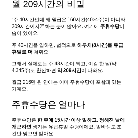
월 209시간의 비밀
“주 40시간인데 왜 월급은 160시간(40×4주)이 아니라
209시간이지?” 하는 분이 많아요. 여기에
주휴수당
이
숨어 있어요.
주 40시간을 일하면, 법적으로
하루치(8시간)를 유급
휴일로 더
쳐줘요.
그래서 실제로는 주 48시간이 되고, 이걸 한 달(약
4.345주)로 환산하면
약 209시간
이 나와요.
월급 216만 원 안에는 이미 주휴수당이 포함돼 있는
거예요.
주휴수당은 얼마나
주휴수당은
한 주에 15시간 이상 일하고, 정해진 날에
개근하면
생기는 유급휴일 수당이에요. 알바생도 조
건만 맞으면 받아요.