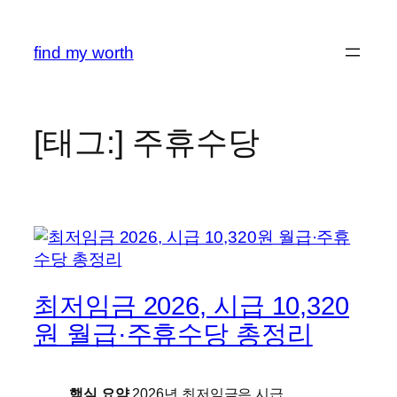
콘
텐
find my worth
츠
로
바
로
[태그:]
주휴수당
가
기
최저임금 2026, 시급 10,320
원 월급·주휴수당 총정리
핵심 요약
2026년 최저임금은 시급