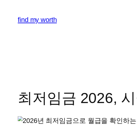
콘
텐
find my worth
츠
로
바
로
가
기
최저임금 2026, 