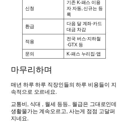
기존 K-패스 이용
신청
자 자동, 신규는 등
록
다음 달 계좌·카드
환급
대금 차감
전국 버스·지하철
적용
·GTX 등
문의
K-패스 누리집·앱
마무리하며
매년 하루 하루 직장인들의 하루 비용들이 지
속적으로 오르네요.
교통비, 식대 , 월세 등등.. 월급은 그대로인데
생활물가는 계속오르고, 사는게 점점 고달퍼
지네요.