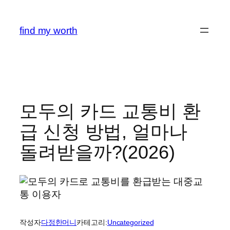
콘
텐
find my worth
츠
로
바
로
가
기
모두의 카드 교통비 환
급 신청 방법, 얼마나
돌려받을까?(2026)
작성자
다정한머니
카테고리:
Uncategorized