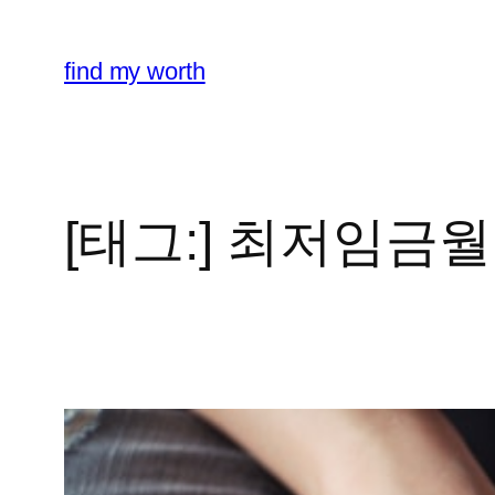
콘
텐
find my worth
츠
로
바
로
가
[태그:]
최저임금월
기